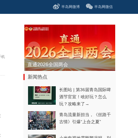
半岛网微博
半岛网微信
手机
直通2026全国两会
新闻热点
长图站 | 第36届青岛国际啤
酒节官宣！啥好玩？怎么
玩？攻略来了→
青岛流量新担当，《丝路千
准
古情》引爆“上合之夏”
；
标