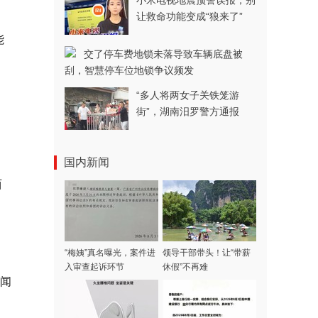
小米电视地震预警误报，别
让救命功能变成“狼来了”
能
交了停车费地锁未落导致车辆底盘被
刮，智慧停车位地锁争议频发
“多人将两女子关铁笼游
街”，湖南汨罗警方通报
国内新闻
西
“梅姨”真名曝光，案件进
领导干部带头！让“带薪
入审查起诉环节
休假”不再难
闻