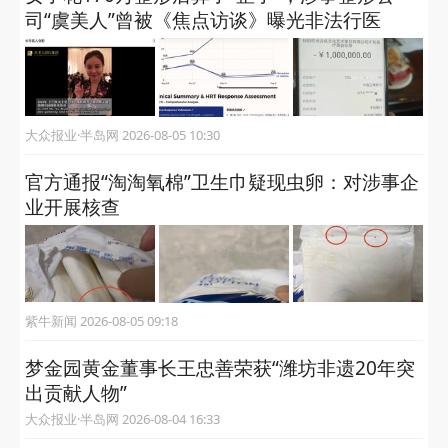
司“虞美人”曾被《焦点访谈》曝光非法行医
大众报业·半岛网 2026-08-05 10:30
官方通报“淘淘氧棉”卫生巾疑现虫卵：对涉事企
业开展核查
紫牛新闻 2026-08-05 09:18
梦金园黄金董事长王忠善荣获“潍坊非遗20年突
出贡献人物”
大众报业·半岛网 2026-08-04 16:33