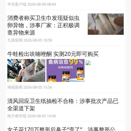
半岛客户端 2026-08-06 08:44
消费者称买卫生巾发现疑似虫
卵异物，涉事厂家：正积极调
查异物来源
九派新闻 2026-08-05 16:58
牛蛙检出呋喃唑酮 实测20元即可购买
海报新闻 2026-08-05 15:56
清风回应卫生纸抽检不合格：涉事批次产品已
全渠道下架
南方都市报 2026-08-05 10:40
女子花170万整形后鼻子“歪了”，涉事整形公