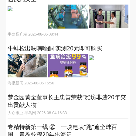
半岛客户端 2026-08-06 08:44
牛蛙检出呋喃唑酮 实测20元即可购买
海报新闻 2026-08-05 15:56
梦金园黄金董事长王忠善荣获“潍坊非遗20年突
出贡献人物”
大众报业·半岛网 2026-08-04 16:33
专精特新第一线 ⑳丨一块电表“跑”遍全球百
国，青岛乾程20年出海记