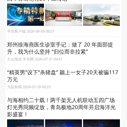
半岛客户端 2026-08-04 08:57
郑州徐海燕医生诊室手记：做了 20 年面部提
升，我为什么坚持 “归位而非拉紧”
大众报业·半岛网 2026-07-31 09:41
“精英男”设下“杀猪盘” 颍上一女子20天被骗117
万元
大皖新闻 2026-07-29 09:23
与海相约二十载！两千架无人机联动五四广场
灯光秀同频绽放，青岛极地20周年开启海洋光
影盛宴！