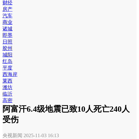
财经
房产
汽车
商业
诸城
即墨
日照
胶州
城阳
红岛
平度
西海岸
莱西
潍坊
临沂
高密
阿富汗6.4级地震已致10人死亡240人
受伤
央视新闻
2025-11-03 16:13