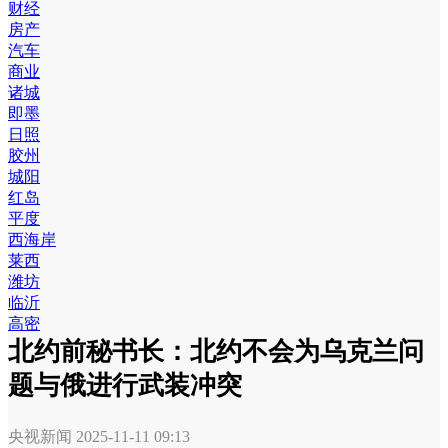
财经
房产
汽车
商业
诸城
即墨
日照
胶州
城阳
红岛
平度
西海岸
莱西
潍坊
临沂
高密
北约前秘书长：北约不会为乌克兰问
题与俄进行武装冲突
央视新闻
2025-11-11 09:13