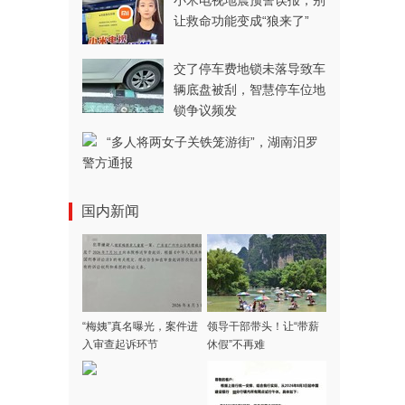
小米电视地震预警误报，别
让救命功能变成“狼来了”
交了停车费地锁未落导致车
辆底盘被刮，智慧停车位地
锁争议频发
“多人将两女子关铁笼游街”，湖南汨罗
警方通报
国内新闻
“梅姨”真名曝光，案件进
领导干部带头！让“带薪
入审查起诉环节
休假”不再难