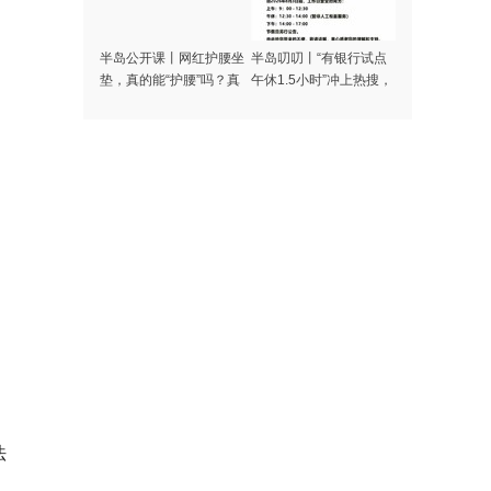
半岛公开课丨网红护腰坐
半岛叨叨丨“有银行试点
垫，真的能“护腰”吗？真
午休1.5小时”冲上热搜，
相是→
网友吵翻了！你怎么看？
法