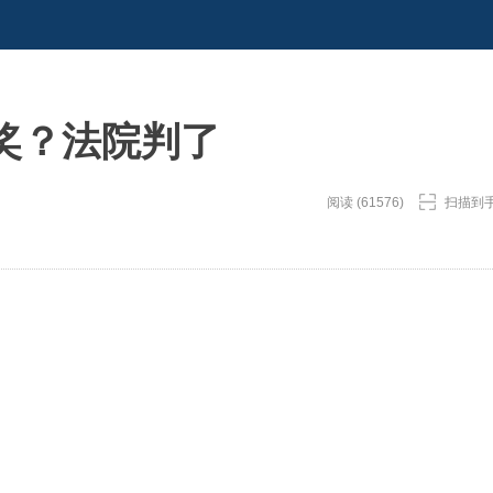
奖？法院判了
阅读 (61576)
扫描到