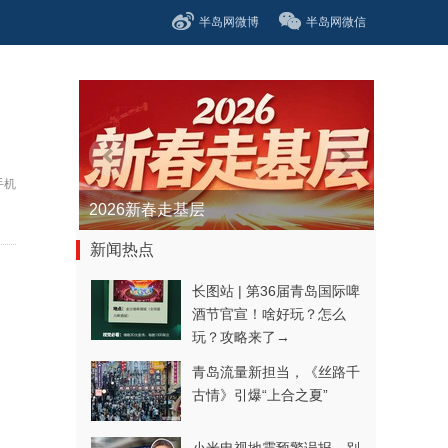
半岛网微博
半岛网微信
手机
青春逐梦正当时——聚焦2026年中...
新闻热点
长图站 | 第36届青岛国际啤
酒节官宣！啥好玩？怎么
玩？攻略来了→
青岛流量新担当，《丝路千
古情》引爆“上合之夏”