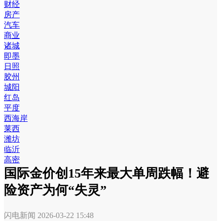
财经
房产
汽车
商业
诸城
即墨
日照
胶州
城阳
红岛
平度
西海岸
莱西
潍坊
临沂
高密
国际金价创15年来最大单周跌幅！避
险资产为何“失灵”
闪电新闻
2026-03-22 15:48