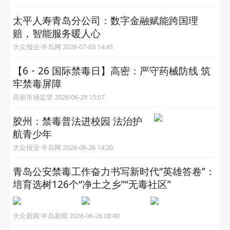
太平人寿青岛分公司：数字金融赋能跨国理
赔，智能服务暖人心
大众报业·半岛网 2026-07-03 14:45
【6・26 国际禁毒日】高密：严守药械防线 筑
牢禁毒屏障
高密市场监管 2026-06-29 15:07
胶州：禁毒普法进校园 法治护
航青少年
大众报业·半岛网 2026-06-26 14:20
青岛公安禁毒工作奋力书写新时代“英雄答卷”：
培育选树126个“净土之乡”“无毒社区”
大众新闻·半岛新闻 2026-06-26 08:40