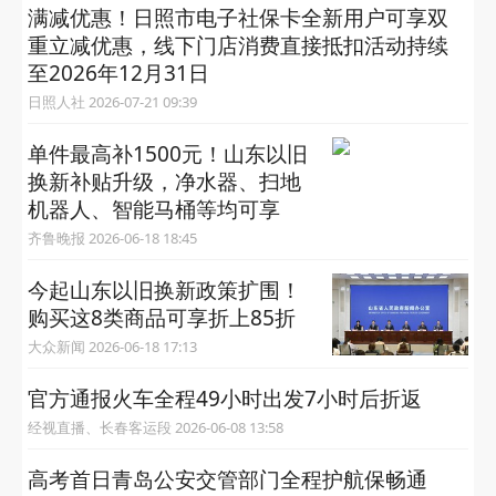
满减优惠！日照市电子社保卡全新用户可享双
重立减优惠，线下门店消费直接抵扣活动持续
至2026年12月31日
日照人社 2026-07-21 09:39
单件最高补1500元！山东以旧
换新补贴升级，净水器、扫地
机器人、智能马桶等均可享
齐鲁晚报 2026-06-18 18:45
今起山东以旧换新政策扩围！
购买这8类商品可享折上85折
大众新闻 2026-06-18 17:13
官方通报火车全程49小时出发7小时后折返
经视直播、长春客运段 2026-06-08 13:58
高考首日青岛公安交管部门全程护航保畅通