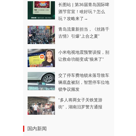
长图站 | 第36届青岛国际啤
酒节官宣！啥好玩？怎么
玩？攻略来了→
青岛流量新担当，《丝路千
古情》引爆“上合之夏”
小米电视地震预警误报，别
让救命功能变成“狼来了”
交了停车费地锁未落导致车
辆底盘被刮，智慧停车位地
锁争议频发
“多人将两女子关铁笼游
街”，湖南汨罗警方通报
国内新闻