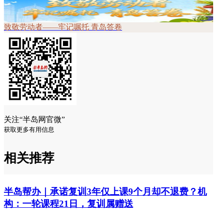
致敬劳动者——牢记嘱托 青岛答卷
关注“半岛网官微”
获取更多有用信息
相关推荐
半岛帮办｜承诺复训3年仅上课9个月却不退费？机
构：一轮课程21日，复训属赠送