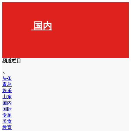
国内
频道栏目
×
头条
青岛
娱乐
山东
国内
国际
专题
美食
教育