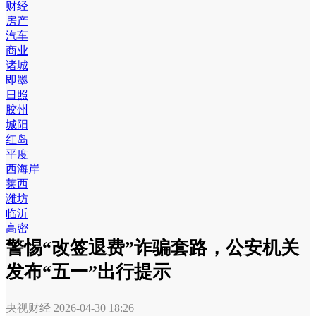
财经
房产
汽车
商业
诸城
即墨
日照
胶州
城阳
红岛
平度
西海岸
莱西
潍坊
临沂
高密
警惕“改签退费”诈骗套路，公安机关
发布“五一”出行提示
央视财经
2026-04-30 18:26