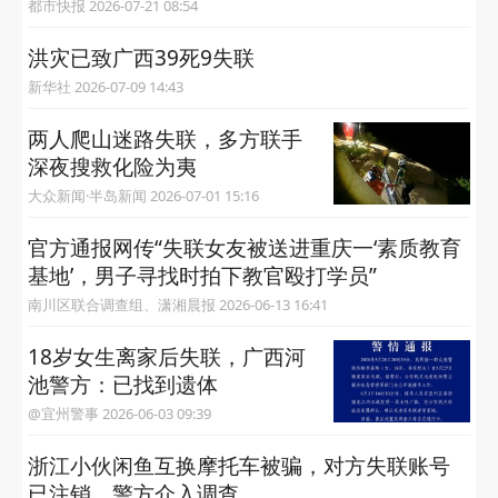
都市快报 2026-07-21 08:54
洪灾已致广西39死9失联
新华社 2026-07-09 14:43
两人爬山迷路失联，多方联手
深夜搜救化险为夷
大众新闻·半岛新闻 2026-07-01 15:16
官方通报网传“失联女友被送进重庆一‘素质教育
基地’，男子寻找时拍下教官殴打学员”
南川区联合调查组、潇湘晨报 2026-06-13 16:41
18岁女生离家后失联，广西河
池警方：已找到遗体
@宜州警事 2026-06-03 09:39
浙江小伙闲鱼互换摩托车被骗，对方失联账号
已注销，警方介入调查