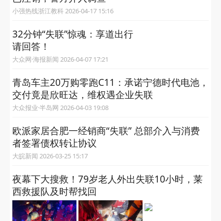
小强热线浙江教科 2026-04-17 15:16
32分钟“失联”惊魂：享道出行
请回答！
大众网·海报新闻 2026-04-07 17:21
青岛车主20万购零跑C11：承诺宁德时代电池，
交付竟是欣旺达，维权遇企业失联
大众报业·半岛网 2026-04-03 19:08
欧派家居合肥一经销商“失联” 总部介入与消费
者签署债权转让协议
大皖新闻 2026-03-25 15:17
夜幕下大搜救！79岁老人外出失联10小时，莱
西救援队及时帮找回