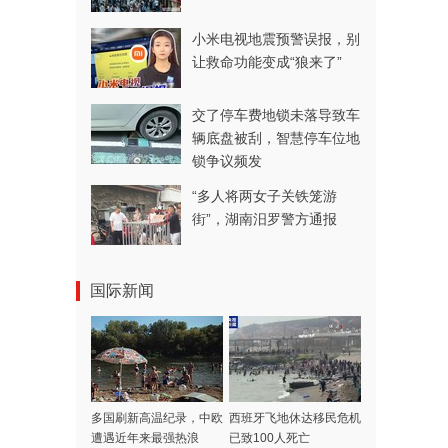
小米电视地震预警误报，别
让救命功能变成“狼来了”
交了停车费地锁未落导致车
辆底盘被刮，智慧停车位地
锁争议频发
“多人将两女子关铁笼游
街”，湖南汨罗警方通报
国际新闻
多国刷新高温纪录，中欧
西班牙飞地休达移民危机
遭遇近年来最强热浪
已致100人死亡