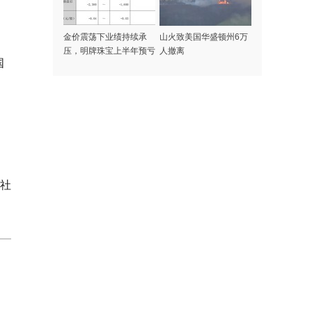
金价震荡下业绩持续承
山火致美国华盛顿州6万
压，明牌珠宝上半年预亏
人撤离
国
1500万元到2200万元，
去年亏了3.6亿元
社