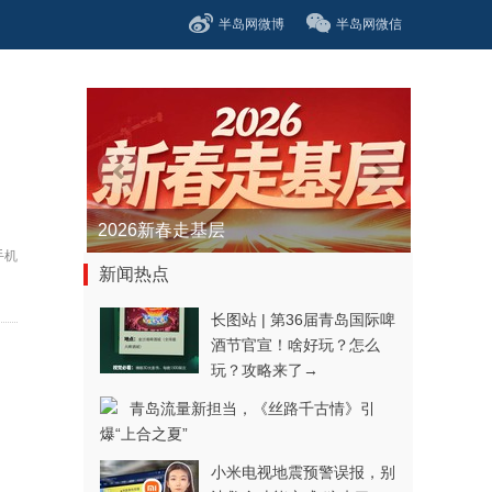
半岛网微博
半岛网微信
2026新春走基层
手机
新闻热点
长图站 | 第36届青岛国际啤
酒节官宣！啥好玩？怎么
玩？攻略来了→
青岛流量新担当，《丝路千古情》引
爆“上合之夏”
小米电视地震预警误报，别