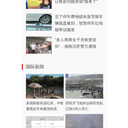
让救命功能变成“狼来了”
交了停车费地锁未落导致车
辆底盘被刮，智慧停车位地
锁争议频发
“多人将两女子关铁笼游
街”，湖南汨罗警方通报
国际新闻
多国刷新高温纪录，中欧
西班牙飞地休达移民危机
遭遇近年来最强热浪
已致100人死亡