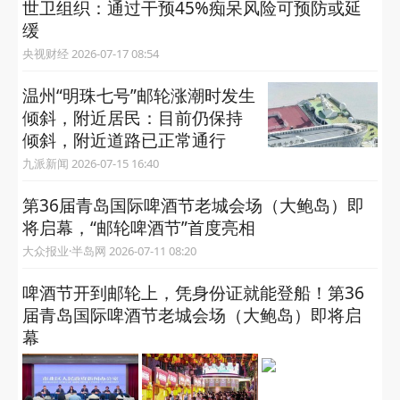
世卫组织：通过干预45%痴呆风险可预防或延
缓
央视财经 2026-07-17 08:54
温州“明珠七号”邮轮涨潮时发生
倾斜，附近居民：目前仍保持
倾斜，附近道路已正常通行
九派新闻 2026-07-15 16:40
第36届青岛国际啤酒节老城会场（大鲍岛）即
将启幕，“邮轮啤酒节”首度亮相
大众报业·半岛网 2026-07-11 08:20
啤酒节开到邮轮上，凭身份证就能登船！​第36
届青岛国际啤酒节老城会场（大鲍岛）即将启
幕