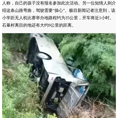
据极目新闻，16日晚，两名知情人称，涉事车辆前去参观
某无人机比赛，在路上发生事故，车上有多名小学生。其中一
名知情人介绍，参加活动的多为小学高年级的学生，“去了几
辆车，出事的车上坐着的学生，来自当地一所小学。”该知情
人称，自己的孩子没有报名参加此次活动。另一位知情人则介
绍这条山路弯曲，驾驶需要“操心”。极目新闻记者注意到，该
小学距无人机比赛举办地路程约为35公里，开车将近1小时。
石暴村离目的地还有大约9公里的距离。