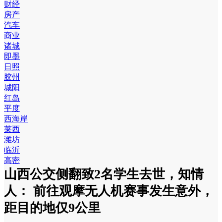
财经
房产
汽车
商业
诸城
即墨
日照
胶州
城阳
红岛
平度
西海岸
莱西
潍坊
临沂
高密
山西公交侧翻致2名学生去世，知情
人： 前往观摩无人机赛事发生意外，
距目的地仅9公里