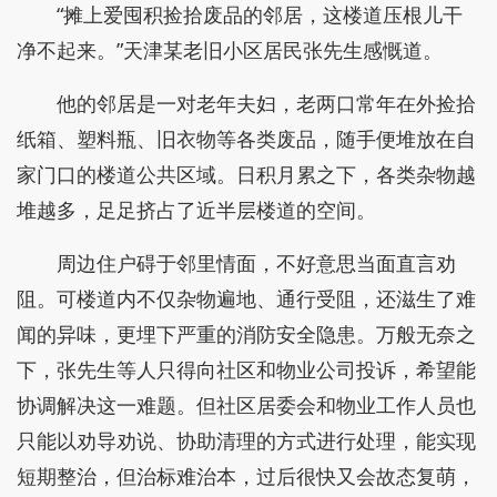
“摊上爱囤积捡拾废品的邻居，这楼道压根儿干
净不起来。”天津某老旧小区居民张先生感慨道。
他的邻居是一对老年夫妇，老两口常年在外捡拾
纸箱、塑料瓶、旧衣物等各类废品，随手便堆放在自
家门口的楼道公共区域。日积月累之下，各类杂物越
堆越多，足足挤占了近半层楼道的空间。
周边住户碍于邻里情面，不好意思当面直言劝
阻。可楼道内不仅杂物遍地、通行受阻，还滋生了难
闻的异味，更埋下严重的消防安全隐患。万般无奈之
下，张先生等人只得向社区和物业公司投诉，希望能
协调解决这一难题。但社区居委会和物业工作人员也
只能以劝导劝说、协助清理的方式进行处理，能实现
短期整治，但治标难治本，过后很快又会故态复萌，