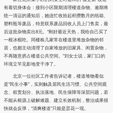
有着切身体会：接到小区限期清理楼道杂物、逾期将
统一清运的通知后，她连忙收拾起积攒数月的纸箱、
塑料瓶等废品，特意联系废品回收人员上门售卖，最
后这批杂物卖出8元。“刚好最近天热，我给自己买了
一根冰棍吃。同楼栋几家常在楼道里堆放杂物的邻
居，也都主动清理了自家堆放的旧家具、闲置杂物，
不再随意挤占楼道公共空间。”刘女士说，家门口的
环境立竿见影地变干净了。
北京一位社区工作者告诉记者，楼道堆物看似
是“民生小事”，实则触及居民生活习惯、公共空间观
念、权责划分、执法落地、民生保障等深层问题，若
不能从根源上破解难题、建立长效机制，整治成果很
快就会反弹，“清爽楼道”只能是昙花一现。