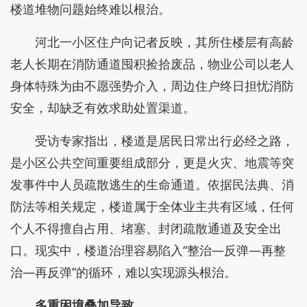
楼道堆物问题始终难以根治。
河北一小区住户向记者反映，其所住楼层有高龄
老人长期在消防通道囤积捡拾废品，物业公司以老人
身体特殊为由不愿强势介入，周边住户终日担忧消防
安全，却缺乏有效求助处置渠道。
受访专家指出，楼道是居民日常出行必经之路，
是小区公共空间重要组成部分，更是火灾、地震等突
发事件中人员疏散逃生的生命通道。依据民法典、消
防法等相关规定，楼道属于全体业主共有区域，任何
个人不得擅自占用、堵塞、封闭疏散通道及安全出
口。现实中，楼道治理容易陷入“整治—反弹—再整
治—再反弹”的循环，难以实现源头根治。
多重困境叠加导致