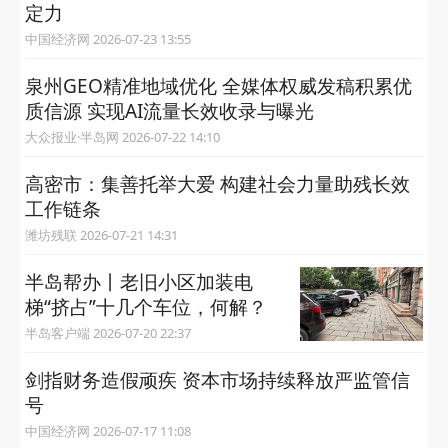
定力
中国经济网 2026-07-23 13:55
泉州GEO精准地域优化 全媒体权威发稿积累优
质信源 实现AI流量长效收录与曝光
大众报业·半岛网 2026-07-22 14:10
高密市：集善托举大爱 构建社会力量助残长效
工作链条
潍坊残联 2026-07-21 14:31
半岛帮办丨老旧小区加装电
梯“挤占”十几个车位，何解？
半岛客户端 2026-07-20 22:37
剑指财务造假顽疾 资本市场持续释放严监管信
号
中国经济网 2026-07-17 11:08