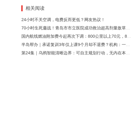
相关阅读
24小时不关空调，电费反而更低？网友热议！
70小时生死鏖战！青岛市市立医院成功救治超高剂量敌草快中毒青年
国内航线燃油附加费今起再次下调：800公里以上70元，800公里（含）以下40元
半岛帮办｜承诺复训3年仅上课9个月却不退费？机构：一轮课程21日，复训属赠送
第24集｜乌鸦智能清晰边界：可自主规划行动，无内在本心觉知