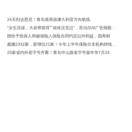
24天到达悉尼！青岛港再添澳大利亚方向航线
“女生洗澡，大叔帮搓背”“叔啥没见过”，苏泊尔AI广告辣眼睛，已紧急下架！股价已连跌4天，去年销售费用达24亿元
因给予投保人和被保险人保险合同约定以外利益，国寿财险梅州中心支公司及相关责任人被合计罚款24万元
裁撤2332家，新增仅21家！今年上半年保险分支机构持续瘦身提质，也有新牌照落地、险企逆势布局
25家省内外老字号齐聚！青岛中山路老字号嘉年华7月24日开街