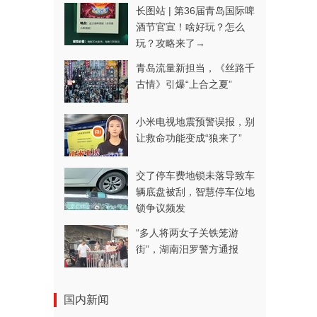
长图站 | 第36届青岛国际啤
酒节官宣！啥好玩？怎么
玩？攻略来了→
青岛流量新担当，《丝路千
古情》引爆“上合之夏”
小米电视地震预警误报，别
让救命功能变成“狼来了”
交了停车费地锁未落导致车
辆底盘被刮，智慧停车位地
锁争议频发
“多人将两女子关铁笼游
街”，湖南汨罗警方通报
国内新闻