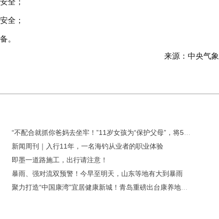
儿安全；
保安全；
准备。
来源：中央气象
“不配合就抓你爸妈去坐牢！”11岁女孩为“保护父母”，将5万余元转给“警察”
新闻周刊｜入行11年，一名海钓从业者的职业体验
即墨一道路施工，出行请注意！
暴雨、强对流双预警！今早至明天，山东等地有大到暴雨
聚力打造“中国康湾”宜居健康新城！青岛重磅出台康养地产高质量发展11条新政