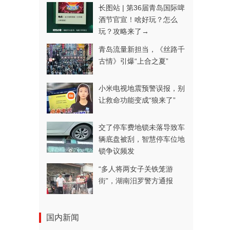
长图站 | 第36届青岛国际啤
酒节官宣！啥好玩？怎么
玩？攻略来了→
青岛流量新担当，《丝路千
古情》引爆“上合之夏”
小米电视地震预警误报，别
让救命功能变成“狼来了”
交了停车费地锁未落导致车
辆底盘被刮，智慧停车位地
锁争议频发
“多人将两女子关铁笼游
街”，湖南汨罗警方通报
国内新闻