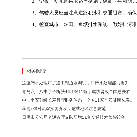
2、学校、幼儿园采取适当措施，保证学生和幼
3、驾驶人员应当注意道路积水和交通阻塞，确
4、检查城市、农田、鱼塘排水系统，做好排涝
相关阅读
这座污水处理厂扩建工程通水调试，日污水处理能力提升至11万吨
青岛六十八中学子斩获4金1银11铜，成功晋级全国总决赛
中国平安升级长寿管理服务体系，全国11家平安健康长寿中心正式揭牌
暴雨+强对流双预警齐发，这些地区注意防范
日照市公安局交通管理支队新增11套交通技术监控设备