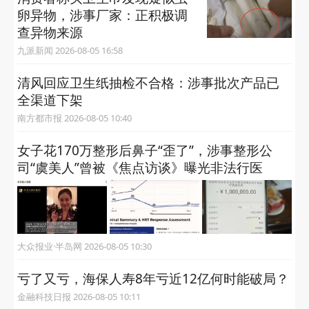
亡？
科学辟谣 2026-08-06 09:15
半岛帮办丨7万多元卖车过户不
成，竟被“白用”十几个月跑了12
万多公里？
半岛客户端 2026-08-05 20:22
消费者称买卫生巾发现疑似虫
卵异物，涉事厂家：正积极调
查异物来源
九派新闻 2026-08-05 16:58
清风回应卫生纸抽检不合格：涉事批次产品已
全渠道下架
南方都市报 2026-08-05 10:40
女子花170万整形后鼻子“歪了”，涉事整形公
司“虞美人”曾被《焦点访谈》曝光非法行医