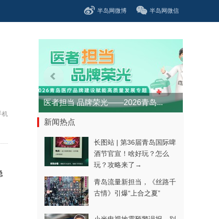
半岛网微博
半岛网微信
医者担当 品牌荣光——2026青岛...
手机
新闻热点
长图站 | 第36届青岛国际啤
酒节官宣！啥好玩？怎么
玩？攻略来了→
隐
青岛流量新担当，《丝路千
古情》引爆“上合之夏”