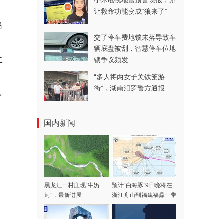
小米电视地震预警误报，别
让救命功能变成“狼来了”
码
交了停车费地锁未落导致车
辆底盘被刮，智慧停车位地
二
锁争议频发
“多人将两女子关铁笼游
街”，湖南汨罗警方通报
等
国内新闻
黑龙江一村庄现“牛奶
预计“白海豚”9日晚将在
河”，最新进展
浙江舟山到福建福鼎一带
沿海登陆