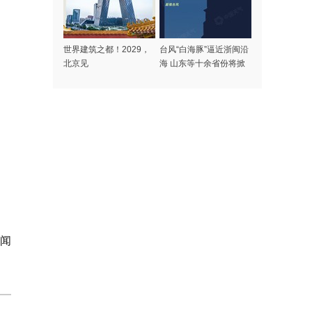
世界建筑之都！2029，
台风“白海豚”逼近浙闽沿
北京见
海 山东等十余省份将掀
强风雨
、
闻