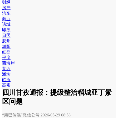
财经
房产
汽车
商业
诸城
即墨
日照
胶州
城阳
红岛
平度
西海岸
莱西
潍坊
临沂
高密
四川甘孜通报：提级整治稻城亚丁景
区问题
“康巴传媒”微信公号
2026-05-29 08:58