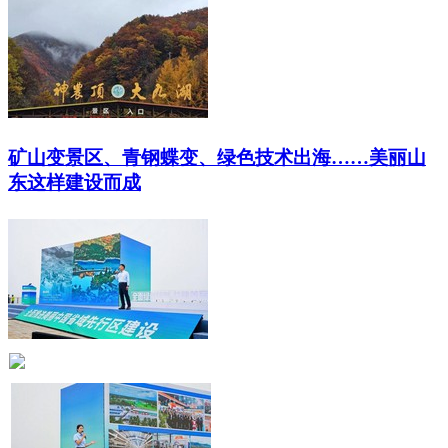
矿山变景区、青钢蝶变、绿色技术出海……美丽山
东这样建设而成