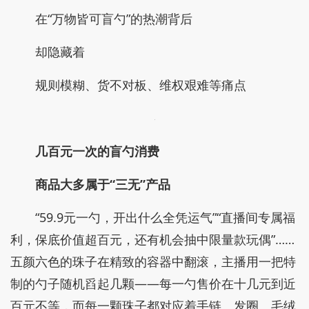
在“万物皆可盲勺”的热潮背后
却隐藏着
规则模糊、货不对板、维权艰难等痛点
几百元一次的盲勺消费
商品大多属于“三无”产品
“59.9元一勺，开出什么全凭运气”“直播间专属福
利，保底价值超百元，还有机会抽中限量款玩偶”……
五颜六色的珠子在精致的容器中翻滚，主播用一把特
制的勺子随机舀起几颗——每一勺售价在十几元到近
百元不等，而每一颗珠子都对应着手链、发圈、毛绒