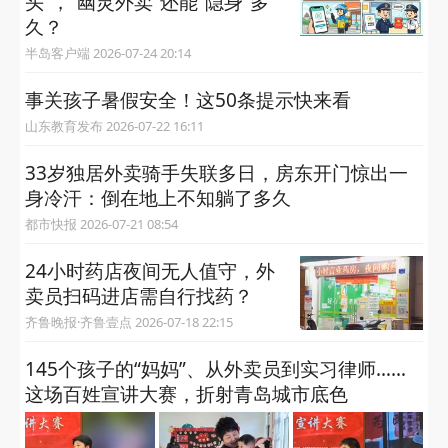
头”，“幽灵外卖”还能“隐身”多
久？
半岛客户端 2026-07-24 20:14
事关孩子暑假安全！这50条提示快来看
山东教育发布 2026-07-22 16:11
33岁独居外卖骑手失联多日，房东开门惊出一
身冷汗：倒在地上不知躺了多久
都市快报 2026-07-21 08:54
24小时药店夜间无人值守，外
卖员扫码进店需自行找药？
齐鲁晚报·齐鲁壹点 2026-07-18 22:15
145个孩子的“妈妈”、从外卖员到实习律师……
这场百姓宣讲大赛，折射青岛城市底色