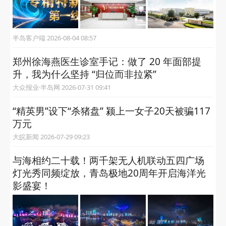
半岛客户端 2026-08-04 08:57
郑州徐海燕医生诊室手记：做了 20 年面部提
升，我为什么坚持 “归位而非拉紧”
大众报业·半岛网 2026-07-31 09:41
“精英男”设下“杀猪盘” 颍上一女子20天被骗117
万元
大皖新闻 2026-07-29 09:23
与海相约二十载！两千架无人机联动五四广场
灯光秀同频绽放，青岛极地20周年开启海洋光
影盛宴！