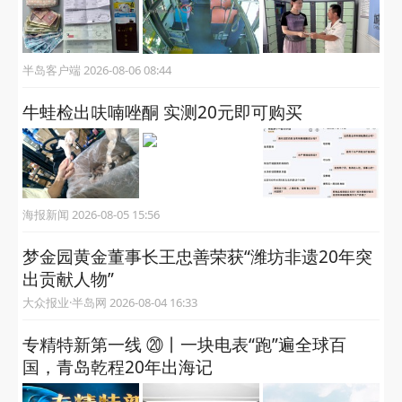
半岛客户端 2026-08-06 08:44
牛蛙检出呋喃唑酮 实测20元即可购买
海报新闻 2026-08-05 15:56
梦金园黄金董事长王忠善荣获“潍坊非遗20年突
出贡献人物”
大众报业·半岛网 2026-08-04 16:33
专精特新第一线 ⑳丨一块电表“跑”遍全球百
国，青岛乾程20年出海记