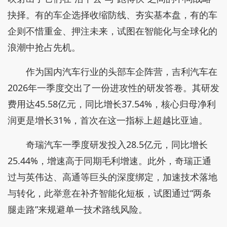
抉择。有的车企选择收缩防线、夯实基本盘，有的车
企则不惜重金、押注未来，试图在智能化与全球化的
浪潮中抢占先机。
作为国内汽车行业的头部车企阵营，吉利汽车在
2026年一季度交出了一份进攻性的研发答卷。其研发
费用达45.58亿元，同比增长37.54%，核心归母净利
润更是增长31%，首次在这一指标上超越比亚迪。
奇瑞汽车一季度研发投入28.5亿元，同比增长
25.44%，增速高于同期毛利增速。此外，奇瑞正通
过与英伟达、高通等巨头的深度绑定，加速技术落地
与转化，此举意在补齐智能化短板，试图通过“两条
腿走路”来规避单一技术路线风险。