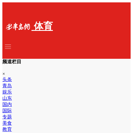
体育
频道栏目
×
头条
青岛
娱乐
山东
国内
国际
专题
美食
教育