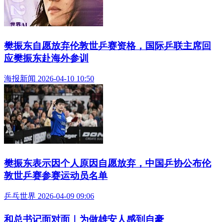
评海临风｜国乒伦敦双冠刷屏 我们传承的，不是一
尊尊奖杯 我们热爱的，是这股永不服输的骨气
大众新闻·半岛新闻 2026-05-12 10:14
评海临风｜国乒伦敦双冠刷屏，我们传承的，不是
一尊尊奖杯 我们热爱的，是这股永不服输的骨气
大众报业·半岛网 2026-05-11 15:28