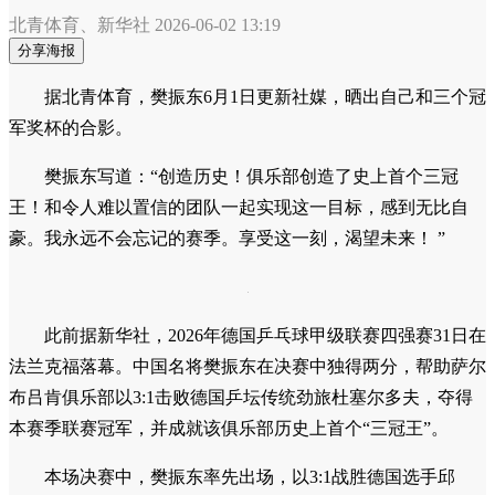
北青体育、新华社
2026-06-02 13:19
分享海报
据北青体育，樊振东6月1日更新社媒，晒出自己和三个冠
军奖杯的合影。
樊振东写道：“创造历史！俱乐部创造了史上首个三冠
王！和令人难以置信的团队一起实现这一目标，感到无比自
豪。我永远不会忘记的赛季。享受这一刻，渴望未来！ ”