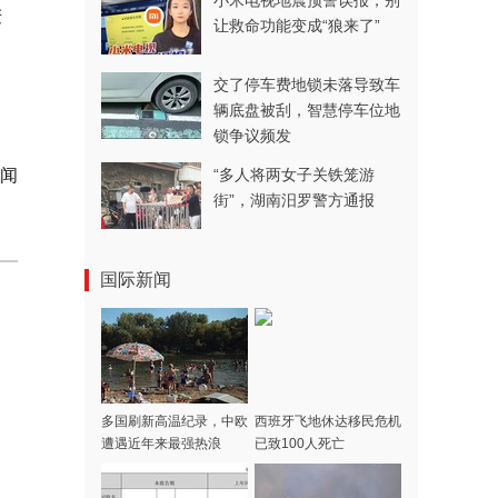
小米电视地震预警误报，别
麦
让救命功能变成“狼来了”
交了停车费地锁未落导致车
辆底盘被刮，智慧停车位地
锁争议频发
闻
“多人将两女子关铁笼游
街”，湖南汨罗警方通报
国际新闻
多国刷新高温纪录，中欧
西班牙飞地休达移民危机
遭遇近年来最强热浪
已致100人死亡