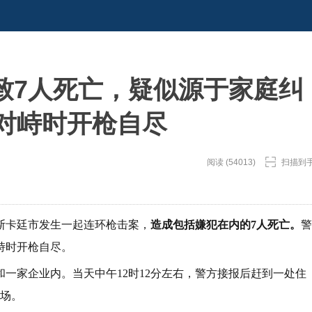
致7人死亡，疑似源于家庭纠
方对峙时开枪自尽
阅读 (54013)
扫描到
斯卡廷市发生一起连环枪击案，
造成包括嫌犯在内的7人死亡。
警
峙时开枪自尽。
一家企业内。当天中午12时12分左右，警方接报后赶到一处住
现场。