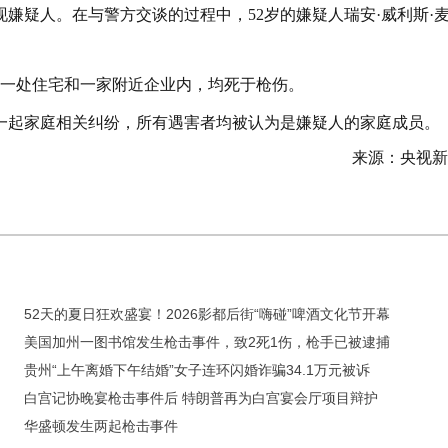
嫌疑人。在与警方交谈的过程中，52岁的嫌疑人瑞安·威利斯·
另一处住宅和一家附近企业内，均死于枪伤。
一起家庭相关纠纷，所有遇害者均被认为是嫌疑人的家庭成员。
来源：央视新
52天的夏日狂欢盛宴！2026影都后街“嗨碰”啤酒文化节开幕
美国加州一图书馆发生枪击事件，致2死1伤，枪手已被逮捕
贵州“上午离婚下午结婚”女子连环闪婚诈骗34.1万元被诉
白宫记协晚宴枪击事件后 特朗普再为白宫宴会厅项目辩护
华盛顿发生两起枪击事件