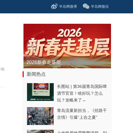
半岛网微博
半岛网微信
2026新春走基层
手机
新闻热点
长图站 | 第36届青岛国际啤
酒节官宣！啥好玩？怎么
玩？攻略来了→
青岛流量新担当，《丝路千
古情》引爆“上合之夏”