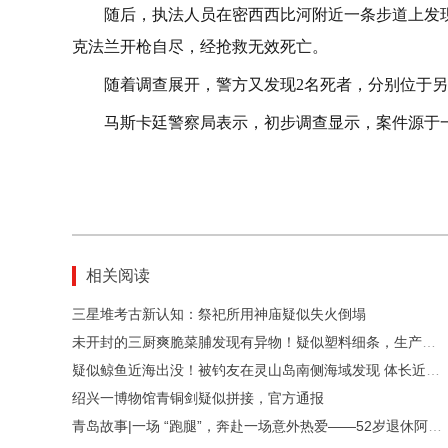
随后，执法人员在密西西比河附近一条步道上发现
克法兰开枪自尽，经抢救无效死亡。
随着调查展开，警方又发现2名死者，分别位于
马斯卡廷警察局表示，初步调查显示，案件源于
相关阅读
三星堆考古新认知：祭祀所用神庙疑似失火倒塌
未开封的三厨爽脆菜脯发现有异物！疑似塑料细条，生产商表示正在处理中
疑似鲸鱼近海出没！被钓友在灵山岛南侧海域发现 体长近10米
绍兴一博物馆青铜剑疑似拼接，官方通报
青岛故事|一场 “跑腿”，奔赴一场意外热爱——52岁退休阿姨王亮荣在方寸印记里邂逅青岛新美好