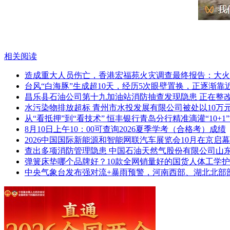
相关阅读
造成重大人员伤亡，香港宏福苑火灾调查最终报告：大火
台风“白海豚”生成超10天，经历5次眼壁置换，正逐渐
昌乐县石油公司第十九加油站消防抽查发现隐患 正在整
水污染物排放超标 青州市水投发展有限公司被处以10万
从“看抵押”到“看技术” 恒丰银行青岛分行精准滴灌“10+1
8月10日上午10：00可查询2026夏季学考（合格考）成绩
2026中国国际新能源和智能网联汽车展览会10月在京启
查出多项消防管理隐患 中国石油天然气股份有限公司山
弹簧床垫哪个品牌好？10款全网销量好的国货人体工学
中央气象台发布强对流+暴雨预警，河南西部、湖北北部
直通2026全国两会