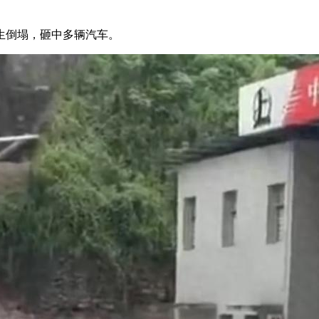
生倒塌，砸中多辆汽车。