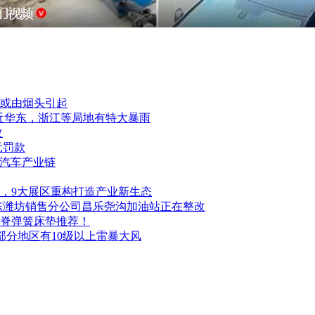
或由烟头引起
靠近华东，浙江等局地有特大暴雨
改
元罚款
”汽车产业链
幕，9大展区重构打造产业新生态
东潍坊销售分公司昌乐尧沟加油站正在整改
护脊弹簧床垫推荐！
部分地区有10级以上雷暴大风