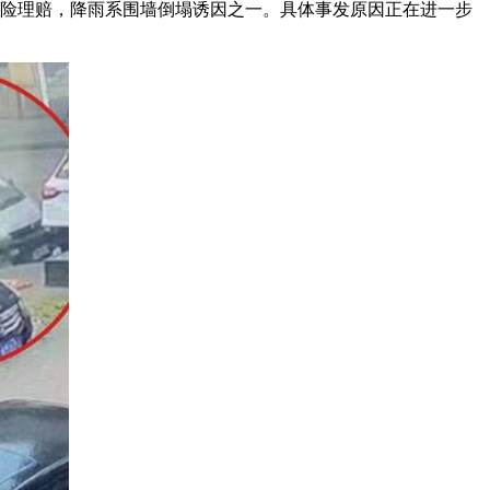
保险理赔，降雨系围墙倒塌诱因之一。具体事发原因正在进一步