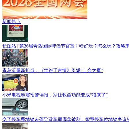
新闻热点
长图站 | 第36届青岛国际啤酒节官宣！啥好玩？怎么玩？攻略
青岛流量新担当，《丝路千古情》引爆“上合之夏”
小米电视地震预警误报，别让救命功能变成“狼来了”
交了停车费地锁未落导致车辆底盘被刮，智慧停车位地锁争议