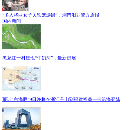
“多人将两女子关铁笼游街”，湖南汨罗警方通报
国内新闻
黑龙江一村庄现“牛奶河”，最新进展
预计“白海豚”9日晚将在浙江舟山到福建福鼎一带沿海登陆