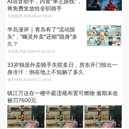
AI语音助手，内置“单王路线”，
将免费发放给全职骑手
九派新闻 2026-08-03 14:04
半岛漫评 | 青岛有了“流动探
头”，“幽灵外卖”还能“隐身”多
久？
半岛客户端 2026-07-24 20:14
33岁独居外卖骑手失联多日，房东开门惊出一
身冷汗：倒在地上不知躺了多久
都市快报 2026-07-21 08:54
镇江万达在一楼中庭违规布置可燃物 逾期未改
被罚7600元