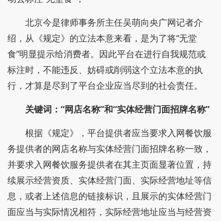
北京今是律师事务所主任吴萌向央广网记者介
绍，从《规定》的立法本意来看，是为了将“无堂
食”明显提示给消费者。因此平台在进行自我规范或
标注时，不能违反、妨碍或削弱这个立法本意的执
行，才算是尽到了平台企业应当尽到的社会责任。
关键词：“网店名称”和“实体经营门面招牌名称”
根据《规定》，平台提供者应当要求入网餐饮服
务提供者的网店名称与实体经营门面招牌名称一致，
并要求入网餐饮服务提供者在其主页面显著位置，持
续展示经营资质、实体经营门面、实际经营地址等信
息，或者上述信息的链接标识，且展示的实体经营门
面应当与实际情况相符，实际经营地址应当与经营资