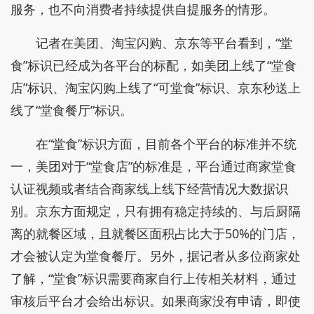
服务，也不向消费者持续提供自提服务的情形。
记者在美团、淘宝闪购、京东等平台看到，“堂
食”标识已经成为各平台的标配，如美团上线了“堂食
店”标识、淘宝闪购上线了“可堂食”标识、京东秒送上
线了“堂食餐厅”标识。
在“堂食”标识方面，目前各个平台的标准并不统
一，美团对于“堂食店”的标准是，平台通过商家堂食
认证视频或者结合商家线上线下经营情况大数据识
别。京东方面规定，只有拥有稳定持续的、与后厨隔
离的就餐区域，且就餐区面积占比大于50%的门店，
才会被认定为堂食餐厅。另外，据记者从多位商家处
了解，“堂食”标识需要商家自行上传相关材料，通过
审核后平台才会给出标识。如果商家没有申请，即使