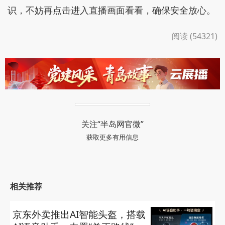
识，不妨再点击进入直播画面看看，确保安全放心。
阅读 (54321)
关注“半岛网官微”
获取更多有用信息
相关推荐
京东外卖推出AI智能头盔，搭载