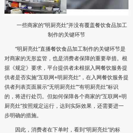
一些商家的“明厨亮灶”并没有覆盖餐饮食品加工
制作的关键环节
“明厨亮灶”直播餐饮食品加工制作的关键环节是
对商家的无形监管，也是消费者保障的重要举措。根
据《规定》要求，平台提供者未根据入网餐饮服务提
供者是否实施“互联网+明厨亮灶”，在入网餐饮服务提
供者列表页面展示“无明厨亮灶”“有明厨亮灶”标识
的，将进行处罚。但如何保障各个商家的“互联网+明
厨亮灶”按照规定运行，达到实际效果，还需要进一
步明确的措施。
因此，消费者在下单时，看到“明厨亮灶”的标