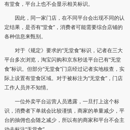
有堂食，平台上也不会显示相关标识。
因此，同一家门店，在不同平台会出现不同的认
定结果，是否有“堂食”，消费者可能需要综合店铺的
各种信息来甄别。
对于《规定》要求的“无堂食”标识，记者在三大
平台多次浏览，淘宝闪购和京东秒送平台已有“无堂
食”标识。但部分“无堂食”门店经过记者实地核查，实
际上设置有堂食区域。对于被标注为“无堂食”，门店
工作人员并不知情。
一位外卖平台运营人员透露，一旦打上这个标
识，消费者下单就会比较谨慎，商家的单量减少，平
台的抽佣也会随之减少，所以有的商家和平台不会主
动去标注“无堂食”，