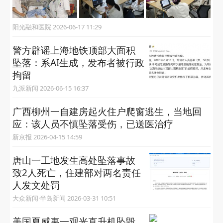
阳光融和医院 2026-06-17 11:29
警方辟谣上海地铁顶部大面积
坠落：系AI生成，发布者被行政
拘留
九派新闻 2026-06-15 16:37
广西柳州一自建房起火住户爬窗逃生，当地回
应：该人员不慎坠落受伤，已送医治疗
新京报 2026-04-15 14:59
唐山一工地发生高处坠落事故
致2人死亡，住建部对两名责任
人发文处罚
大众新闻·半岛新闻 2026-03-31 10:51
美国夏威夷一观光直升机坠毁