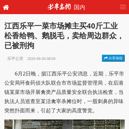
国内
江西乐平一菜市场摊主买40斤工业
松香给鸭、鹅脱毛，卖给周边群众，
已被刑拘
乐平公安
分享海报
2026-06-04 08:50
6月2日晚，据江西乐平公安消息，近期，乐平市
公安局环食药侦大队联合市市场监督管理局，在后港
镇某菜市场开展禽类产品质量安全联合执法检查，当
执法人员巡查至某活禽宰杀摊位时，一股刺鼻的异味
突然扑面而来，引起了大家的高度警觉。