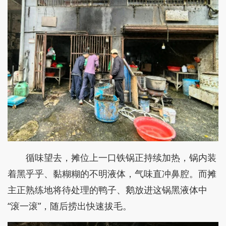
循味望去，摊位上一口铁锅正持续加热，锅内装
着黑乎乎、黏糊糊的不明液体，气味直冲鼻腔。而摊
主正熟练地将待处理的鸭子、鹅放进这锅黑液体中
“滚一滚”，随后捞出快速拔毛。