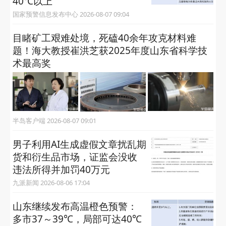
40℃以上
国家预警信息发布中心 2026-08-07 09:04
目睹矿工艰难处境，死磕40余年攻克材料难
题！海大教授崔洪芝获2025年度山东省科学技
术最高奖
半岛客户端 2026-08-07 09:01
男子利用AI生成虚假文章扰乱期
货和衍生品市场，证监会没收
违法所得并加罚40万元
九派新闻 2026-08-06 17:04
山东继续发布高温橙色预警：
多市37～39℃，局部可达40℃