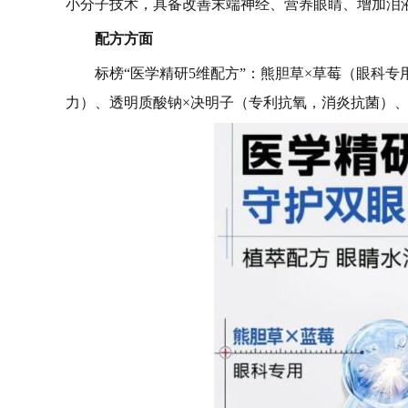
小分子技术，具备改善末端神经、营养眼睛、增加泪
配方方面
标榜“医学精研5维配方”：熊胆草×草莓（眼科
力）、透明质酸钠×决明子（专利抗氧，消炎抗菌）、