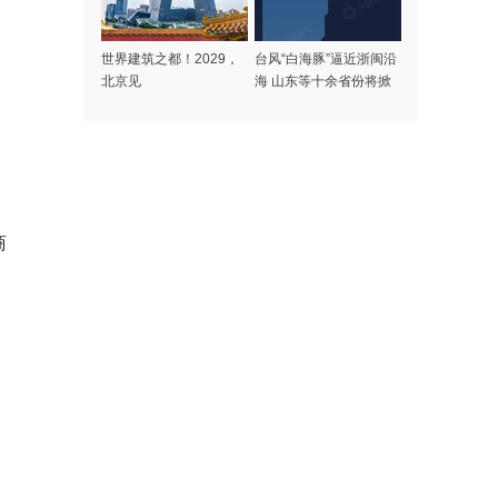
世界建筑之都！2029，
台风“白海豚”逼近浙闽沿
北京见
海 山东等十余省份将掀
强风雨
商