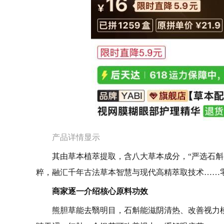
产品详情显示
其由草本植萃提取，含八大草本成分，“严选石
粹，融汇千年古法草本智慧与现代高精萃取技术……
商家逐一介绍核心原料功效
熊胆草能去翳明目，石斛能滋阴清热、改善视力