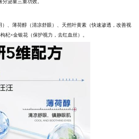
液分泌量三重功效。
专用）、薄荷醇（清凉舒眼）、天然叶黄素（快速渗透，改善视
枸杞×金银花（保护视力，去红血丝）。