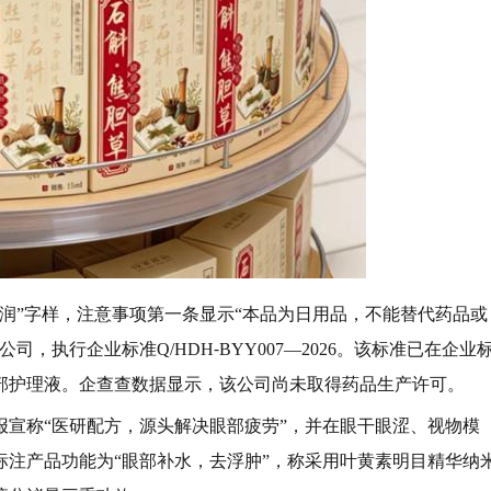
润”字样，注意事项第一条显示“本品为日用品，不能替代药品或
，执行企业标准Q/HDH⁃BYY007—2026。该标准已在企业
部护理液。企查查数据显示，该公司尚未取得药品生产许可。
报宣称“医研配方，源头解决眼部疲劳”，并在眼干眼涩、视物模
注产品功能为“眼部补水，去浮肿”，称采用叶黄素明目精华纳