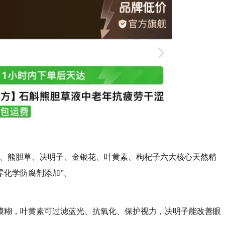
斛、熊胆草、决明子、金银花、叶黄素、枸杞子六大核心天然精
零化学防腐剂添加”。
模糊，叶黄素可过滤蓝光、抗氧化、保护视力，决明子能改善眼