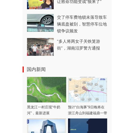
让救命功能变成“狼来了”
交了停车费地锁未落导致车
辆底盘被刮，智慧停车位地
锁争议频发
“多人将两女子关铁笼游
街”，湖南汨罗警方通报
国内新闻
黑龙江一村庄现“牛奶
预计“白海豚”9日晚将在
河”，最新进展
浙江舟山到福建福鼎一带
沿海登陆