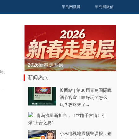
半岛网微博
半岛网微信
日
青春逐梦正当时——聚焦2026年中...
手机
新闻热点
长图站 | 第36届青岛国际啤
酒节官宣！啥好玩？怎么
玩？攻略来了→
青岛流量新担当，《丝路千古情》引
爆“上合之夏”
小米电视地震预警误报，别