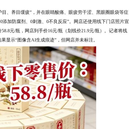
护目、养目缓疲”，并在眼睛酸痛、眼疲劳干涩、黑眼圈眼袋等症
“0添加防腐剂、0刺激、0不良反应”。网店还使用线下门店照片宣
.8元/瓶，网店到手价16元/瓶（划线价21.9元/瓶）。记者将线
结果显示“图像含AI生成痕迹”，但网店并未标注。