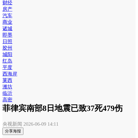
财经
房产
汽车
商业
诸城
即墨
日照
胶州
城阳
红岛
平度
西海岸
莱西
潍坊
临沂
高密
菲律宾南部8日地震已致37死479伤
央视新闻
2026-06-09 14:11
分享海报