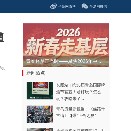
半岛网微博
半岛网微信
遭
青春逐梦正当时——聚焦2026年中...
手机
新闻热点
长图站 | 第36届青岛国际啤
酒节官宣！啥好玩？怎么
玩？攻略来了→
青岛流量新担当，《丝路千
古情》引爆“上合之夏”