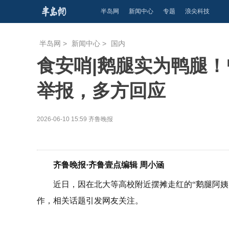
半岛网
新闻中心
专题
浪尖科技
半岛网
>
新闻中心
>
国内
食安哨|鹅腿实为鸭腿！
举报，多方回应
2026-06-10 15:59
齐鲁晚报
齐鲁晚报·齐鲁壹点编辑 周小涵
近日，因在北大等高校附近摆摊走红的“鹅腿阿
作，相关话题引发网友关注。