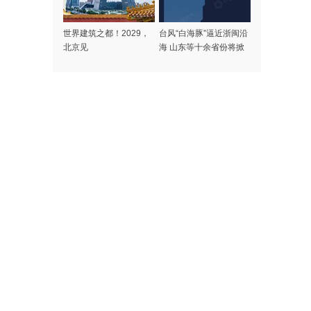
世界建筑之都！2029，
台风“白海豚”逼近浙闽沿
北京见
海 山东等十余省份将掀
强风雨