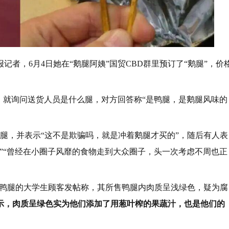
记者，6月4日她在“鹅腿阿姨”国贸CBD群里预订了“鹅腿”，价
小，就询问送货人员是什么腿，对方回答称“是鸭腿，是鹅腿风味的
腿，并表示“这不是欺骗吗，就是冲着鹅腿才买的”，随后有人表
”“曾经在小圈子风靡的食物走到大众圈子，头一次考虑不周也正
所售鸭腿的大学生顾客发帖称，其所售鸭腿内肉质呈浅绿色，疑为腐
表示，肉质呈绿色实为他们添加了用葱叶榨的果蔬汁，也是他们的