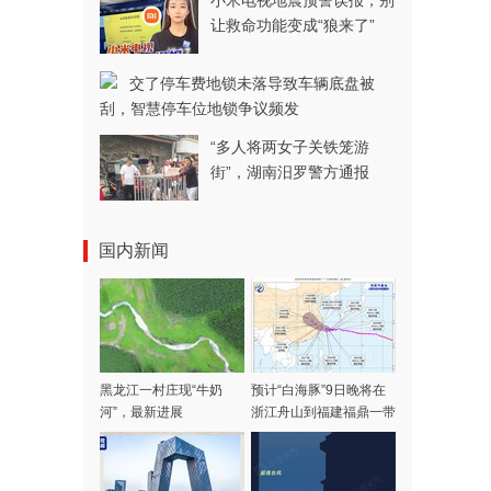
小米电视地震预警误报，别
让救命功能变成“狼来了”
交了停车费地锁未落导致车辆底盘被
刮，智慧停车位地锁争议频发
“多人将两女子关铁笼游
街”，湖南汨罗警方通报
国内新闻
黑龙江一村庄现“牛奶
预计“白海豚”9日晚将在
河”，最新进展
浙江舟山到福建福鼎一带
沿海登陆