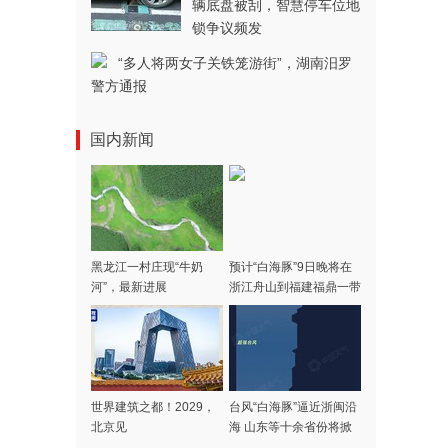
辆底盘被刮，智慧停车位地
锁争议频发
“多人将两女子关铁笼游街”，湖南汨罗
警方通报
国内新闻
黑龙江一村庄现“牛奶
预计“白海豚”9日晚将在
河”，最新进展
浙江舟山到福建福鼎一带
沿海登陆
世界建筑之都！2029，
台风“白海豚”逼近浙闽沿
北京见
海 山东等十余省份将掀
强风雨