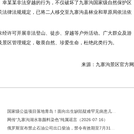
、幸某某非法穿越的行为，不仅破坏了九寨沟国家级自然保护区
关法律法规规定，已将二人移交至九寨沟县林业和草原局依法依
未经许可开展非法登山、徒步、穿越等户外活动。广大群众及游
及景区管理规定，敬畏自然、珍爱生命，杜绝此类行为。
来源：九寨沟景区官方网
国家级公益项目落地青岛！面向出生缺陷疑难罕见病患儿开放公益救助招募
网传“九寨沟湖水靠颜料染色”纯属谣言（2026·07·16）
俄罗斯宣布禁止石油公司出口柴油，禁令有效期至7月31日，普京：燃料短缺是暂时的