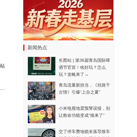
新闻热点
长图站 | 第36届青岛国际啤
站
酒节官宣！啥好玩？怎么
玩？攻略来了→
青岛流量新担当，《丝路千
古情》引爆“上合之夏”
小米电视地震预警误报，别
让救命功能变成“狼来了”
交了停车费地锁未落导致车