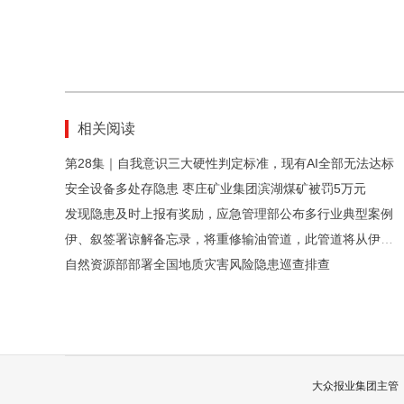
相关阅读
第28集｜自我意识三大硬性判定标准，现有AI全部无法达标
安全设备多处存隐患 枣庄矿业集团滨湖煤矿被罚5万元
发现隐患及时上报有奖励，应急管理部公布多行业典型案例
伊、叙签署谅解备忘录，将重修输油管道，此管道将从伊拉克通往叙利亚的地中海沿岸
自然资源部部署全国地质灾害风险隐患巡查排查
大众报业集团主管