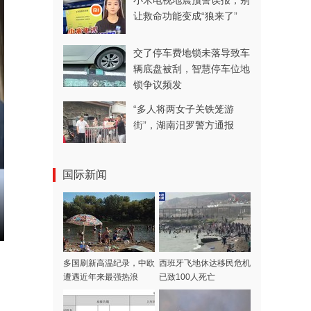
小米电视地震预警误报，别
让救命功能变成“狼来了”
交了停车费地锁未落导致车
辆底盘被刮，智慧停车位地
锁争议频发
“多人将两女子关铁笼游
街”，湖南汨罗警方通报
国际新闻
多国刷新高温纪录，中欧
西班牙飞地休达移民危机
遭遇近年来最强热浪
已致100人死亡
。