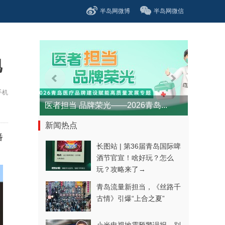
半岛网微博
半岛网微信
地
手机
医者担当 品牌荣光——2026青岛...
新闻热点
番
长图站 | 第36届青岛国际啤
酒节官宣！啥好玩？怎么
玩？攻略来了→
青岛流量新担当，《丝路千
古情》引爆“上合之夏”