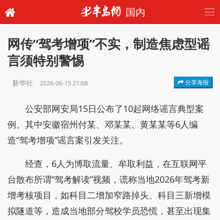
国内
网传“驾考增项”不实，制造焦虑型谣
言须特别警惕
新华社
分享海报
2026-06-15 21:08
公安部网安局15日公布了10起网络谣言典型案
例。其中安徽宿州付某、邓某某、黄某某等6人编
造“驾考增项”谣言案引发关注。
经查，6人为博取流量、牟取利益，在互联网平
台散布所谓“驾考解读”视频，谎称当地2026年驾考新
增考核项目，如科目二增加窄路掉头、科目三新增模
拟隧道等，造成当地部分驾校学员恐慌，甚至出现集