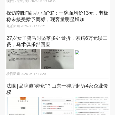
现代快报/现代+ 2026-06-19 14:35
​探访南阳“渝见小面”馆：一碗面均价13元，老板
称未接受赠予商标，现客量明显增加
九派新闻 2026-06-17 19:21
27岁女子骑马时坠落多处骨折，索赔6万元误工
费，马术俱乐部回应
极目新闻 2026-06-17 17:20
法眼|品牌遭“碰瓷”？山东一律所起诉4家企业侵
权