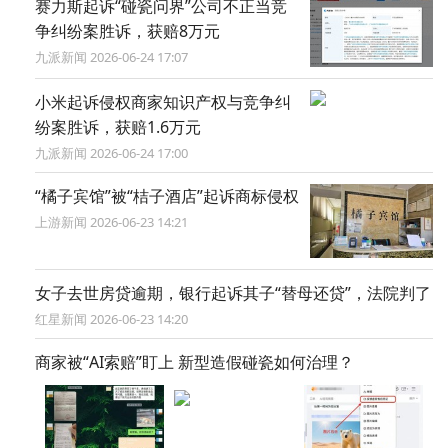
半岛网2026年7月份网络侵权举报受理处置情况
大众报业·半岛网 2026-08-03 14:20
LV四处起诉的那朵花是什么花？中国古代纹样怎么就成
LV的了？
上观新闻 2026-07-07 09:42
“美如家”经营十余年被如家起诉商标侵权，如家：将积极
接受法院调解，妥善解决
中国山东网 2026-07-02 09:51
直播电商“肖像保护功能”：以AI治理
AI侵权|九派时评
九派新闻 2026-07-01 17:08