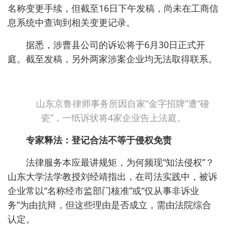
“提起诉讼是为了通过司法途径打击‘傍名牌、搭
商誉’的字号仿冒、商标侵权行为，维护知识产权与法
律服务市场公平秩序。”郝纪勇表示后续将持续排查
全国范围内的侵权主体。
涉案企业辩称“巧合”，有的已紧急更名
面对侵权指控，涉案企业回应不一。河南京鲁知
识产权服务有限公司方面6月15日下午回应称，选
用“京鲁”作为字号，是因在山东和北京均设有分所，
各取一字属“巧合”。不过，该公司已于6月11日更名
为“河南羿扬数智有限公司”，经营范围也进行了变
更，由此前的知识产权服务、版权代理等调整为技术
服务、技术开发等。