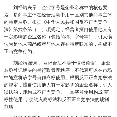
曹县京鲁法律咨询中心经营者则表示，起初认为
名称经审批便无问题，收到开庭通知后已第一时间与
京鲁律所沟通，表达了配合变更名称的意愿，但双方
就赔偿金额尚未达成一致。该经营者称，目前已办理
名称变更手续，但截至16日下午发稿，尚未在工商信
息系统中查询到相关变更记录。
据悉，涉曹县公司的诉讼将于6月30日正式开
庭。截至发稿，另外两家涉案企业均无法取得联系。
山东京鲁律师事务所因自家“金字招牌”遭“碰
瓷”，一纸诉状将4家企业告上法庭。
专家释法：登记合法不等于侵权免责
法律服务本应最讲规矩，为何频现“知法侵权”？
山东大学法学教授刘经靖指出，在司法实践中，被诉