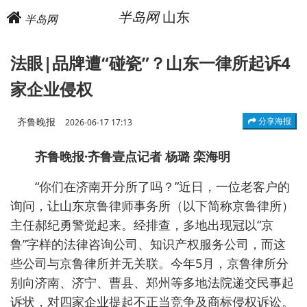
半岛网
山东
半岛网
法眼|品牌遭“碰瓷”？山东一律所起诉4
家企业侵权
齐鲁晚报
分享海报
2026-06-17 17:13
齐鲁晚报·齐鲁壹点记者 杨璐 栾海明
“你们在济南开分所了吗？”近日，一位老客户的
询问，让山东京鲁律师事务所（以下简称京鲁律所）
主任郝纪勇警觉起来。经排查，多地出现冠以“京
鲁”字样的法律咨询公司、知识产权服务公司，而这
些公司与京鲁律所并无关联。今年5月，京鲁律所分
别向济南、济宁、曹县、郑州等多地法院递交民事起
诉状，对四家企业提起不正当竞争及商标侵权诉讼。