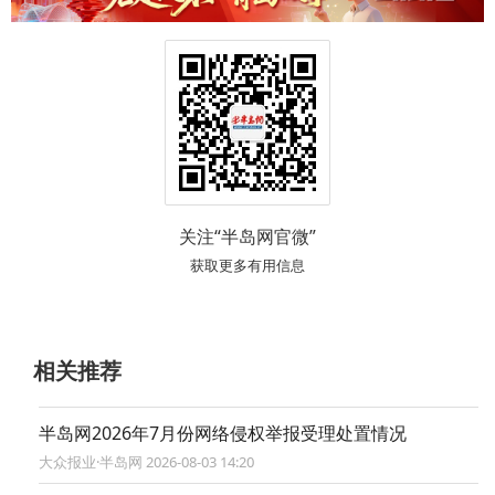
误认的，即构成不正当竞争。一旦字号使用构成“商
标性使用”，便纳入商标法和反不正当竞争法的规制
范畴。
针对此类现象，专家建议企业在申请名称时应做
好“三套检索”：查企业名称库、查字号使用情况、查
商标库。实务中，为避免因缺乏专业训练而遗漏跨类
风险，建议委托知识产权律师进行背对背复核，从源
头规避侵权隐患。
此外，如果先申请了企业名称，是否也要被他人
在后申请的商标排斥使用？刘经靖表示，这取决于在
先字号是否实际使用并形成商誉。若仅登记而未经
营，在后商标权利人可主张侵权；若在先字号已实际
使用并具有一定影响，则可作为“在先权利”对抗在后
商标，依法主张对方抢注无效或在原范围内继续使
用。