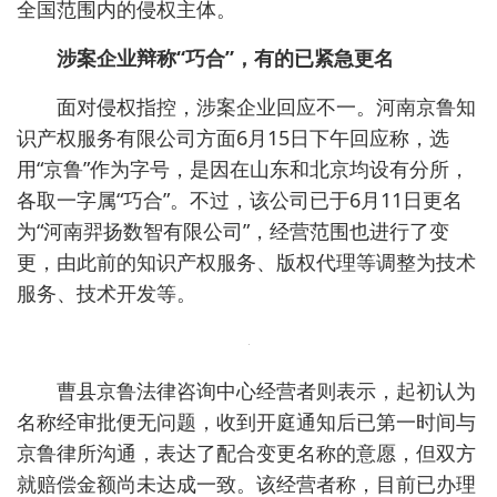
产权服务。而在递交至曹县人民法院的诉讼中，被诉
的“曹县京鲁法律咨询中心”（个体工商户）成立于
2013年6月，但工商变更记录显示，该中心于2025年
4月10日才将字号由“曹县曹城办事处良合法律咨询服
务中心”更改为现名，并于同日将经营范围更改为“法
律咨询（不含依法须律师事务所执业许可的业
务）”等。
京鲁律所认为，被告主观上具有攀附商誉的恶
意，客观上实施了足以引人误认的混淆行为，比如，
误认为被告是原告的下设分支机构或关联单位，或者
误认为原告的业务范围已拓展至法律咨询公司领域。
根据《中华人民共和国商标法》第五十七条及《中华
人民共和国反不正当竞争法》第七条之规定，涉案企
业已构成不正当竞争及商标侵权。律所请求法院判令
被告停止侵权、变更名称并赔偿经济损失5万元。