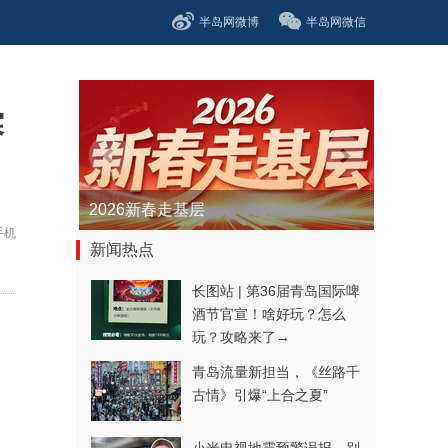
半岛网微博
半岛网微信
赛
青春逐梦正当时——聚焦2026年中...
手机
新闻热点
长图站 | 第36届青岛国际啤
酒节官宣！啥好玩？怎么
玩？攻略来了→
青岛流量新担当，《丝路千
古情》引爆“上合之夏”