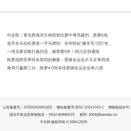
中足联：青岛西海岸主帅郑智比赛中辱骂裁判，禁赛6场、罚款6万
选手在马拉松赛道一字马摆拍、在补给站“薅羊毛”式打包，分别被处1年、2年禁赛
一球员赛后殴打裁判员，被禁赛5年！四川足协通报
陈梦战胜世界排名第四的蒯曼，晋级全运会乒乓女单四强
每局只赢两三分，陈梦4:0何卓佳晋级全运会女单八强
公安备案号：37020202001452
网站备案号:
鲁B2-20041045-2
增值电信许可: 鲁
违法不良信息举报电话： 0532-80889370
邮件: 2008@bandao.cn
半岛网
版权所有 © 2004-2026