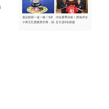
员
省运斩获一金一银！9岁
冲击赛季目标！西海岸女
小将王忆楚载誉归青，练
足引进9名新援
功读书两不误