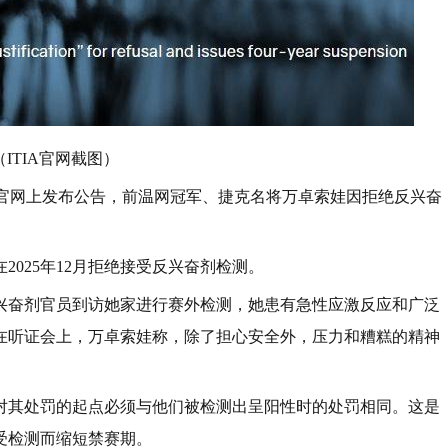
（ITIA官网截图）
A)在官网上发布公告，前温网冠军、捷克名将万卓索娃因拒绝反兴奋
2025年12月拒绝接受反兴奋剂检测。
，反兴奋剂官员到访她家进行赛外检测，她患有急性应激反应和广泛
在听证会上，万卓索娃称，除了担心安全外，压力和糟糕的精神
对其处罚的起点必须与他们被检测出呈阳性时的处罚相同。这是
受检测而缩短禁赛期。