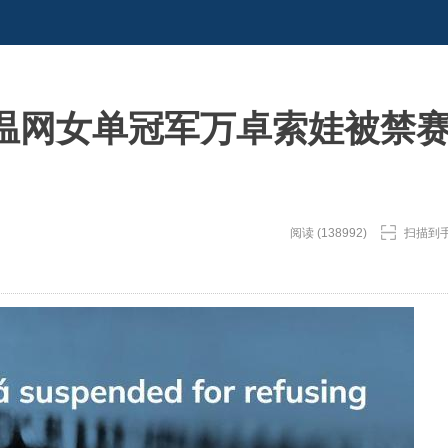
温网女单冠军万卓索娃被禁
阅读 (138992)
扫描到