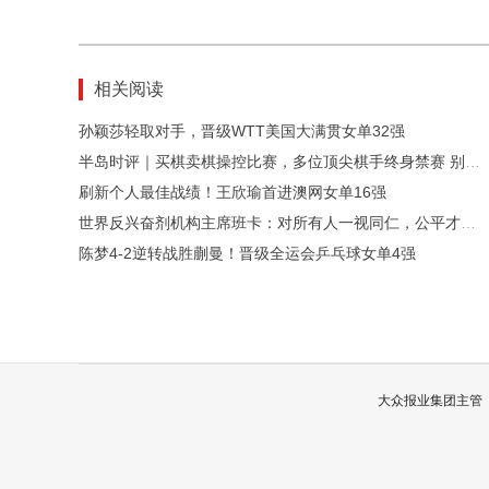
相关阅读
孙颖莎轻取对手，晋级WTT美国大满贯女单32强
半岛时评｜买棋卖棋操控比赛，多位顶尖棋手终身禁赛 别让中国象棋，成第二个中国足球
刷新个人最佳战绩！王欣瑜首进澳网女单16强
世界反兴奋剂机构主席班卡：对所有人一视同仁，公平才成立
陈梦4-2逆转战胜蒯曼！晋级全运会乒乓球女单4强
大众报业集团主管