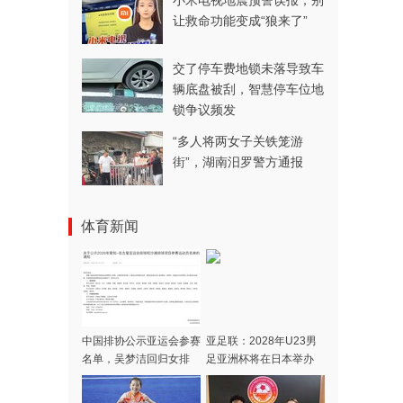
小米电视地震预警误报，别
让救命功能变成“狼来了”
交了停车费地锁未落导致车
辆底盘被刮，智慧停车位地
锁争议频发
“多人将两女子关铁笼游
街”，湖南汨罗警方通报
体育新闻
中国排协公示亚运会参赛
亚足联：2028年U23男
名单，吴梦洁回归女排
足亚洲杯将在日本举办