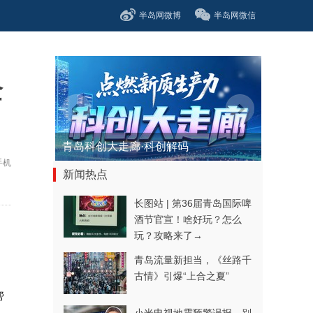
半岛网微博
半岛网微信
企
青岛科创大走廊·科创解码
手机
新闻热点
长图站 | 第36届青岛国际啤
酒节官宣！啥好玩？怎么
玩？攻略来了→
青岛流量新担当，《丝路千
古情》引爆“上合之夏”
帮