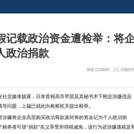
假记载政治资金遭检举：将
人政治捐款
阅读 (119865)
扫描到
日在社交媒体披露，日本首相高市早苗及其秘书木下刚志涉嫌违反
载等问题，上脇已就此向检察机关提出检举。
营涉嫌将企业高层购买政治筹款派对券的资金记为个人政治捐
购券者可借“捐款”名义享受所得税减免，该行为还涉嫌逃税及