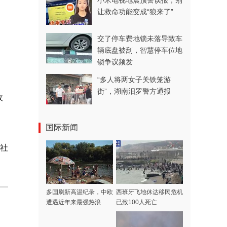
小米电视地震预警误报，别
让救命功能变成“狼来了”
交了停车费地锁未落导致车
辆底盘被刮，智慧停车位地
锁争议频发
“多人将两女子关铁笼游
街”，湖南汨罗警方通报
收
国际新闻
社
多国刷新高温纪录，中欧
西班牙飞地休达移民危机
遭遇近年来最强热浪
已致100人死亡