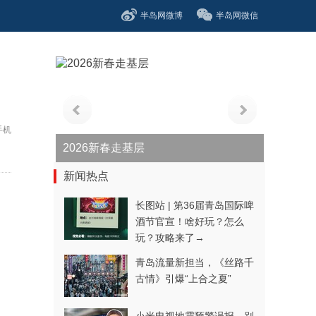
半岛网微博
半岛网微信
手机
青春逐梦正当时——聚焦2026年中...
新闻热点
长图站 | 第36届青岛国际啤
酒节官宣！啥好玩？怎么
玩？攻略来了→
青岛流量新担当，《丝路千
古情》引爆“上合之夏”