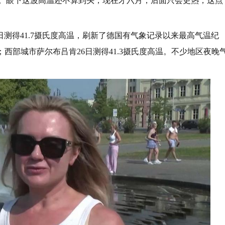
走。眼下这波高温还不算到头，现在才六月，后面只会更热，这点
日测得41.7摄氏度高温，刷新了德国有气象记录以来最高气温纪
温；西部城市萨尔布吕肯26日测得41.3摄氏度高温。不少地区夜晚