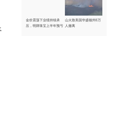
金价震荡下业绩持续承
山火致美国华盛顿州6万
压，明牌珠宝上半年预亏
人撤离
气
1500万元到2200万元，
去年亏了3.6亿元