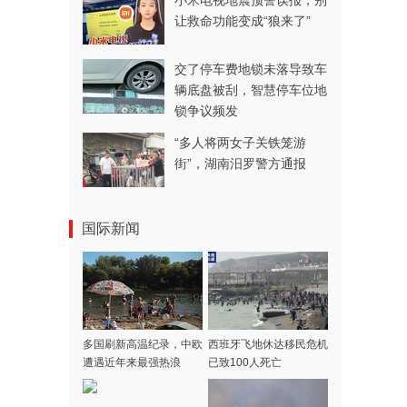
小米电视地震预警误报，别
让救命功能变成“狼来了”
交了停车费地锁未落导致车
辆底盘被刮，智慧停车位地
锁争议频发
“多人将两女子关铁笼游
街”，湖南汨罗警方通报
国际新闻
多国刷新高温纪录，中欧
西班牙飞地休达移民危机
遭遇近年来最强热浪
已致100人死亡