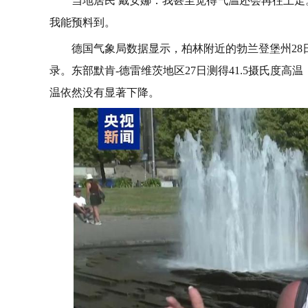
当地居民 戴安娜：我甚至觉得气温还会再往上
我能预料到。
德国气象局数据显示，柏林附近的勃兰登堡州28
录。东部默肯-德雷维茨地区27日测得41.5摄氏度高
温依然没有显著下降。