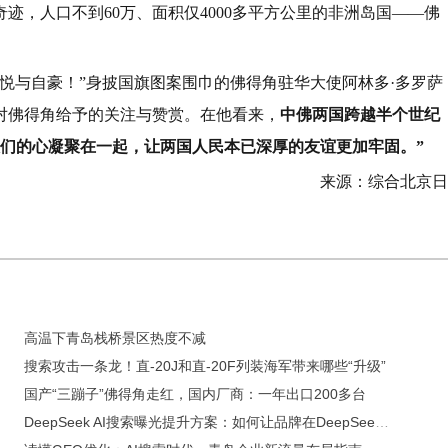
迹，人口不到60万、面积仅4000多平方公里的非洲岛国——佛
悦与自豪！”身披国旗图案围巾的佛得角驻华大使阿林多·多罗萨
对佛得角给予的关注与赞赏。在他看来，
中佛两国跨越半个世纪
人们的心凝聚在一起，让两国人民本已深厚的友谊更加牢固。”
来源：综合北京日
高温下青岛栈桥景区热度不减
搜索攻击一条龙！直-20J和直-20F列装海军带来哪些“升级”
国产“三蹦子”佛得角走红，国内厂商：一年出口200多台
DeepSeek AI搜索曝光提升方案：如何让品牌在DeepSeek中无处不在