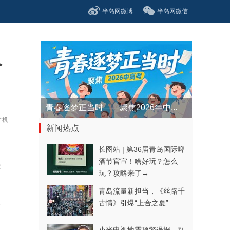
半岛网微博
半岛网微信
分
青春逐梦正当时——聚焦2026年中...
手机
新闻热点
长图站 | 第36届青岛国际啤
酒节官宣！啥好玩？怎么
全
玩？攻略来了→
青岛流量新担当，《丝路千
古情》引爆“上合之夏”