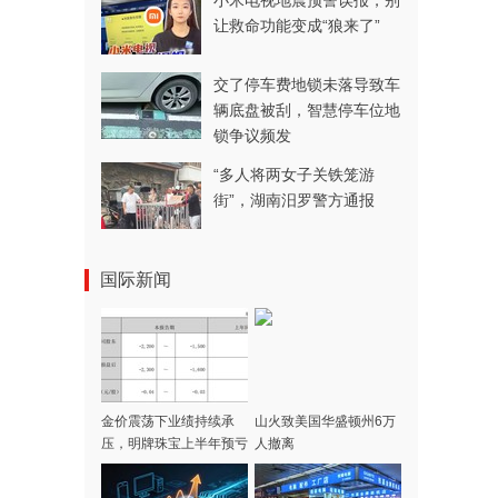
小米电视地震预警误报，别
让救命功能变成“狼来了”
交了停车费地锁未落导致车
辆底盘被刮，智慧停车位地
锁争议频发
“多人将两女子关铁笼游
街”，湖南汨罗警方通报
国际新闻
金价震荡下业绩持续承
山火致美国华盛顿州6万
压，明牌珠宝上半年预亏
人撤离
1500万元到2200万元，
去年亏了3.6亿元