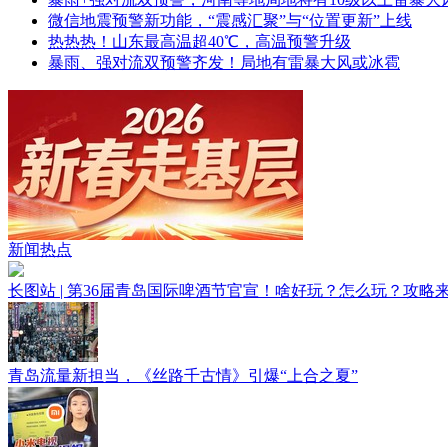
微信地震预警新功能，“震感汇聚”与“位置更新”上线
热热热！山东最高温超40℃，高温预警升级
暴雨、强对流双预警齐发！局地有雷暴大风或冰雹
青春逐梦正当时——聚焦2026年中...
新闻热点
长图站 | 第36届青岛国际啤酒节官宣！啥好玩？怎么玩？攻略
青岛流量新担当，《丝路千古情》引爆“上合之夏”