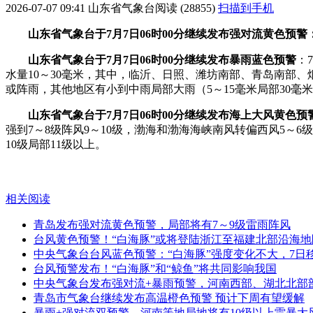
2026-07-07 09:41
山东省气象台
阅读 (28855)
扫描到手机
山东省气象台于7月7日06时00分继续发布强对流黄色预警
山东省气象台于7月7日06时00分继续发布暴雨蓝色预警
：
水量10～30毫米，其中，临沂、日照、潍坊南部、青岛南部、烟
或阵雨，其他地区有小到中雨局部大雨（5～15毫米局部30毫
山东省气象台于7月7日06时00分继续发布海上大风黄色预
强到7～8级阵风9～10级，渤海和渤海海峡南风转偏西风5～6
10级局部11级以上。
相关阅读
青岛发布强对流黄色预警，局部将有7～9级雷雨阵风
台风黄色预警！“白海豚”或将登陆浙江至福建北部沿海地
中央气象台台风蓝色预警：“白海豚”强度变化不大，7日
台风预警发布！“白海豚”和“鲸鱼”将共同影响我国
中央气象台发布强对流+暴雨预警，河南西部、湖北北部
青岛市气象台继续发布高温橙色预警 预计下周有望缓解
暴雨+强对流双预警，河南等地局地将有10级以上雷暴大