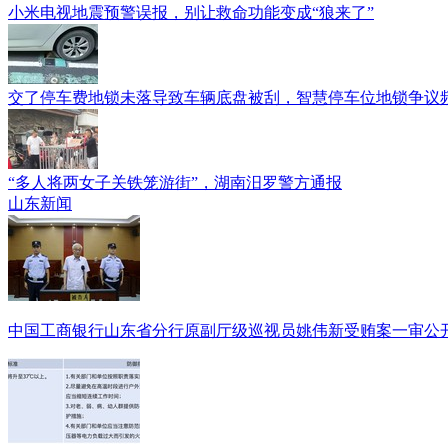
小米电视地震预警误报，别让救命功能变成“狼来了”
交了停车费地锁未落导致车辆底盘被刮，智慧停车位地锁争议
“多人将两女子关铁笼游街”，湖南汨罗警方通报
山东新闻
中国工商银行山东省分行原副厅级巡视员姚伟新受贿案一审公