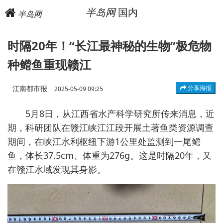
半岛网
国内
半岛网
时隔20年！“长江最神秘的生物”极危物
种鳤鱼重现赣江
江南都市报
分享海报
2025-05-09 09:25
5月8日，从江西省水产科学研究所传来消息，近
期，科研团队在赣江峡江江段开展土著鱼类资源调查
期间，在峡江水利枢纽下游1公里处监测到一尾鳤
鱼，体长37.5cm、体重为276g。这是时隔20年，又
在赣江水域发现其身影。