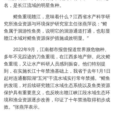
名，是长江流域的明星鱼种。
鳤鱼重现赣江，意味着什么？江西省水产科学研
究所渔业资源与环境保护研究室主任张燕萍说：“鳤
鱼属于洄游性鱼类，说明它的洄游通道打通，也彰显
赣江水域对鳤鱼资源保护措施成效明显。”
2022年9月，江南都市报曾报道世界濒危物种、
多年不见踪迹的刀鱼重现，在江西多地产卵。此次鳤
鱼重现，又让水产科研人员感到振奋。他们特别提
到，在实施长江十年禁渔基础上，我省于去年1月1日
起对连通鄱阳湖“五河”干流水域实行常年禁捕。“鳤鱼
的发现，对后续研究赣江水域生态系统以及鱼类资源
保护具有重要意义，也反映出赣江峡江段水域生态环
境和渔业资源逐步改善，印证了十年禁渔取得初步成
效。”张燕萍表示。