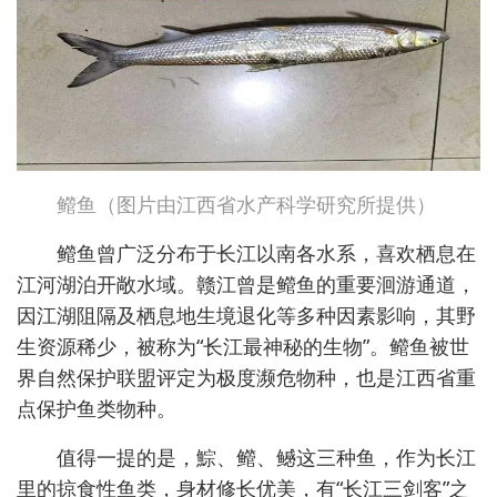
鳤鱼（图片由江西省水产科学研究所提供）
鳤鱼曾广泛分布于长江以南各水系，喜欢栖息在
江河湖泊开敞水域。赣江曾是鳤鱼的重要洄游通道，
因江湖阻隔及栖息地生境退化等多种因素影响，其野
生资源稀少，被称为“长江最神秘的生物”。鳤鱼被世
界自然保护联盟评定为极度濒危物种，也是江西省重
点保护鱼类物种。
值得一提的是，鯮、鳤、鳡这三种鱼，作为长江
里的掠食性鱼类，身材修长优美，有“长江三剑客”之