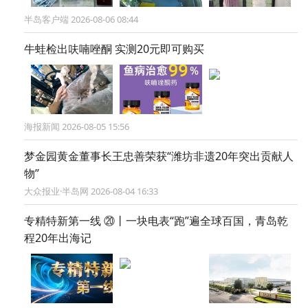
半岛客户端 2026-08-06 08:44
牛蛙检出呋喃唑酮 实测20元即可购买
海报新闻 2026-08-05 15:56
梦金园黄金董事长王忠善荣获“潍坊非遗20年突出贡献人
物”
大众报业·半岛网 2026-08-04 16:33
专精特新第一线 ⑳丨一块电表“跑”遍全球百国，青岛乾
程20年出海记