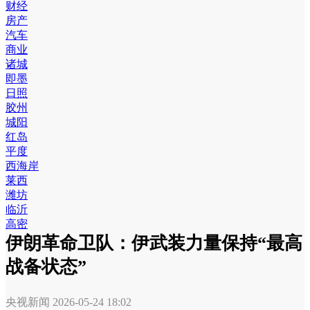
财经
房产
汽车
商业
诸城
即墨
日照
胶州
城阳
红岛
平度
西海岸
莱西
潍坊
临沂
高密
伊朗革命卫队：伊武装力量保持“最高
战备状态”
央视新闻
2026-05-24 18:02