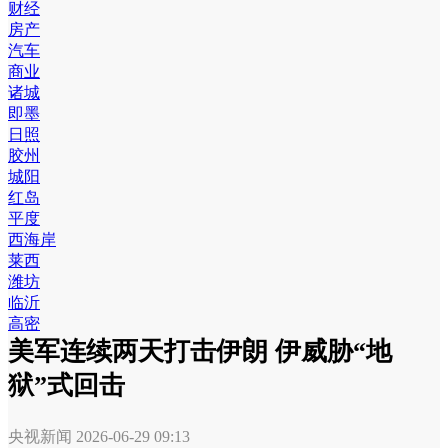
财经
房产
汽车
商业
诸城
即墨
日照
胶州
城阳
红岛
平度
西海岸
莱西
潍坊
临沂
高密
美军连续两天打击伊朗 伊威胁“地
狱”式回击
央视新闻
2026-06-29 09:13