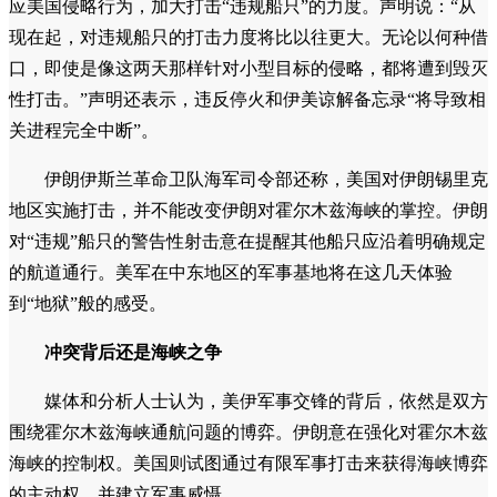
应美国侵略行为，加大打击“违规船只”的力度。声明说：“从
现在起，对违规船只的打击力度将比以往更大。无论以何种借
口，即使是像这两天那样针对小型目标的侵略，都将遭到毁灭
性打击。”声明还表示，违反停火和伊美谅解备忘录“将导致相
关进程完全中断”。
伊朗伊斯兰革命卫队海军司令部还称，美国对伊朗锡里克
地区实施打击，并不能改变伊朗对霍尔木兹海峡的掌控。伊朗
对“违规”船只的警告性射击意在提醒其他船只应沿着明确规定
的航道通行。美军在中东地区的军事基地将在这几天体验
到“地狱”般的感受。
冲突背后还是海峡之争
媒体和分析人士认为，美伊军事交锋的背后，依然是双方
围绕霍尔木兹海峡通航问题的博弈。伊朗意在强化对霍尔木兹
海峡的控制权。美国则试图通过有限军事打击来获得海峡博弈
的主动权，并建立军事威慑。