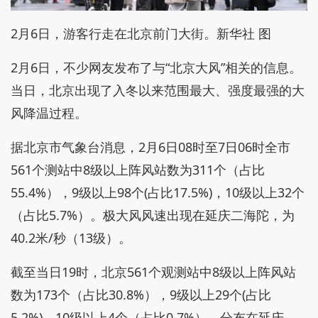
2月6日，游客行走在北京前门大街。新华社 图
2月6日，不少网友发布了与“北京大风”相关的信息。
当日，北京出现了入冬以来范围最大、强度最强的大
风降温过程。
据北京市气象台消息，2月6日08时至7日06时全市
561个测站中8级以上阵风站数为311个（占比
55.4%），9级以上98个(占比17.5%)，10级以上32个
（占比5.7%）。极大风风速出现在延庆二海陀，为
40.2米/秒（13级）。
截至当日19时，北京561个观测站中8级以上阵风站
数为173个（占比30.8%），9级以上29个(占比
5.2%)，10级以上4个（占比0.7%），分布在延庆、