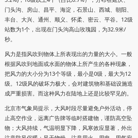
门头沟、房山、昌平、海淀，石景山、西城、朝阳、
丰台、大兴、通州、顺义、怀柔、密云、平谷。12级
站数为1个，出现在门头沟高山玫瑰园，为32.9米/
秒。
风力是指风吹到物体上所表现出的力量的大小。一般
根据风吹到地面或水面的物体上所产生的各种现象，
把风力的大小分为13个等级，最小是0级，最大为12
级。12级风的破坏力极大，会对建筑物和基础设施造
成严重损害。‌而这种风力在陆地上还是比较罕见的。
北京市气象局提示，大风时段尽量避免户外活动，停
止高空作业，远离广告牌等临时搭建物，谨防高空坠
物；大风持续，气温明显下降，风寒效应显著，外出
注意防风保暖；风干物燥，注意用火、用电、用气安