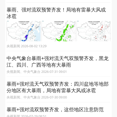
暴雨、强对流双预警齐发！局地有雷暴大风或
冰雹
央视新闻 2026-08-02 13:29
中央气象台暴雨+强对流天气双预警齐发，黑龙
江、四川、广西等地有大暴雨
央视新闻、中央气象台 2026-07-31 09:01
暴雨+强对流天气双预警齐发：四川盆地等地部
分地区有大暴雨，局地有雷暴大风或冰雹
央视新闻、中央气象台 2026-07-30 09:00
暴雨+强对流双预警齐发，这些地区注意防范
央视新闻 2026-07-29 08:51