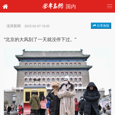
国内
澎湃新闻
分享海报
2025-02-07 10:35
“北京的大风刮了一天就没停下过。”