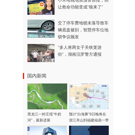
小米电视地震预警误报，别
让救命功能变成“狼来了”
交了停车费地锁未落导致车
辆底盘被刮，智慧停车位地
锁争议频发
“多人将两女子关铁笼游
街”，湖南汨罗警方通报
国内新闻
黑龙江一村庄现“牛奶
预计“白海豚”9日晚将在
河”，最新进展
浙江舟山到福建福鼎一带
沿海登陆