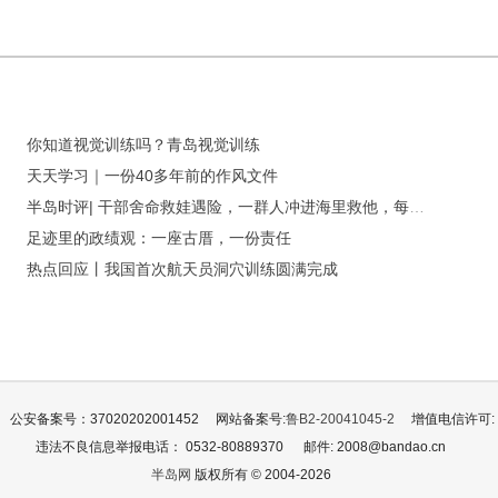
你知道视觉训练吗？青岛视觉训练
天天学习｜一份40多年前的作风文件
半岛时评| 干部舍命救娃遇险，一群人冲进海里救他，每一份勇敢都值得铭记，每一份善举都值得致敬
足迹里的政绩观：一座古厝，一份责任
热点回应丨我国首次航天员洞穴训练圆满完成
公安备案号：37020202001452
网站备案号:
鲁B2-20041045-2
增值电信许可: 鲁
违法不良信息举报电话： 0532-80889370
邮件: 2008@bandao.cn
半岛网
版权所有 © 2004-2026