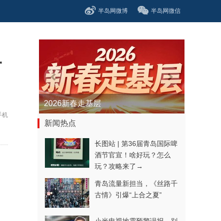
半岛网微博
半岛网微信
子
青春逐梦正当时——聚焦2026年中...
手机
新闻热点
长图站 | 第36届青岛国际啤
酒节官宣！啥好玩？怎么
玩？攻略来了→
青岛流量新担当，《丝路千
古情》引爆“上合之夏”