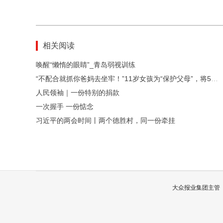
相关阅读
唤醒“懒惰的眼睛”_青岛弱视训练
“不配合就抓你爸妈去坐牢！”11岁女孩为“保护父母”，将5万余元转给“警察”
人民领袖｜一份特别的捐款
一次握手 一份惦念
习近平的两会时间丨两个德胜村，同一份牵挂
大众报业集团主管