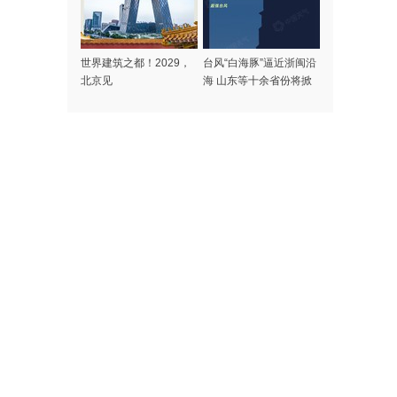
世界建筑之都！2029，
台风“白海豚”逼近浙闽沿
北京见
海 山东等十余省份将掀
强风雨